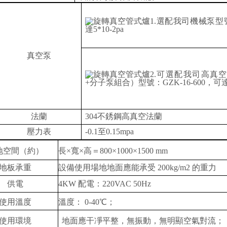
1.選配我司機械泵型號
達5*10-2pa
真空泵
2.可選配我司高真
+分子泵組合）型號：GZK-16-600，可達1.3
法蘭
304不銹鋼高真空法蘭
壓力表
-0.1至0.15mpa
地空間（約）
長
×寬×高＝800×
10
00×1
5
00 mm
地板承重
設備使用場地地面應能承受
2
00kg/m2 的重力
供電
4
KW
配電：
220VAC 50Hz
使用溫度
溫度：
0-40℃；
使用環境
地面應干凈平整，無振動，無明顯空氣對流；