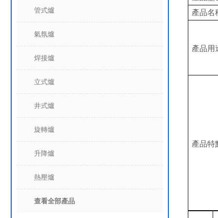
管式爐
產品名
氣氛爐
產品用
焊接爐
立式爐
井式爐
旋轉爐
產品特
升降爐
熱壓爐
查看全部產品