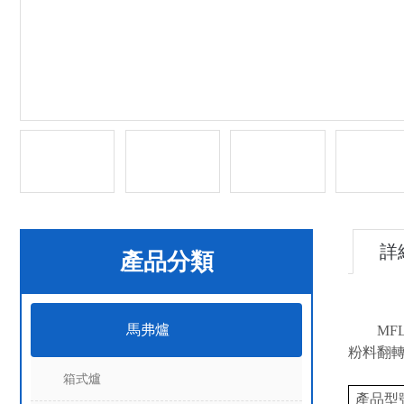
詳
產品分類
馬弗爐
MF
粉料翻
箱式爐
產品型