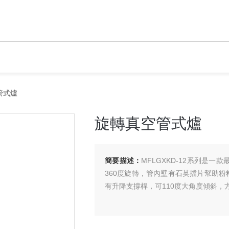
管式爐
旋轉真空管式爐
簡要描述：
MFLGXKD-12系列是
360度旋轉，管內壁有石英擋片幫助
有升降支撐桿，可110度大角度傾斜，