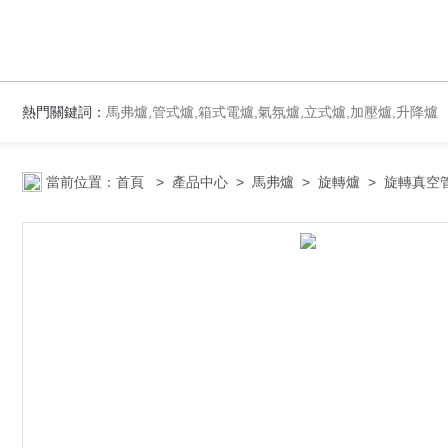
熱門關鍵詞：
馬弗爐,管式爐,箱式電爐,氣氛爐,立式爐,加壓爐,升降爐
當前位置：
首頁
>
產品中心
>
馬弗爐
>
旋轉爐
> 旋轉真空