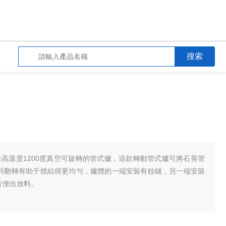
一款最高溫度1200度真空可旋轉的管式爐，這款轉動管式爐可將石英管
粉料翻轉有助于燒結得更均勻，爐體的一端安裝有鉸鏈，另一端安裝
方便出放料。