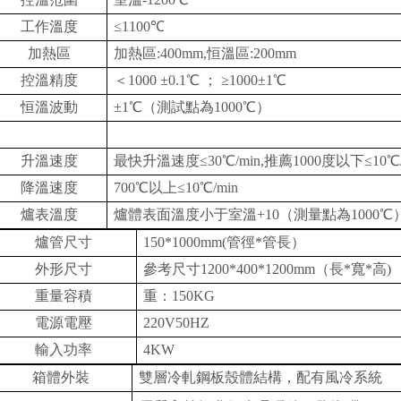
工作溫度
≤1100℃
加熱區
加熱區
:400mm,恒溫區:200mm
控溫精度
＜
1000 ±0.1℃ ； ≥1000±1℃
恒溫波動
±1℃（測試點為1000℃）
升溫速度
最快升溫速度
≤30℃/min,推薦1000度以下≤10℃/
降溫速度
700℃以上≤10℃/min
爐表溫度
爐體表面溫度小于室溫
+10（測量點為1000℃
爐管尺寸
150*1000mm(管徑*管長）
外形尺寸
參考尺寸
1200*400*1200mm（長*寬*高)
重量容積
重：
150KG
電源電壓
220V50HZ
輸入功率
4KW
箱體外裝
雙層冷軋鋼板殼體結構，配有風冷系統