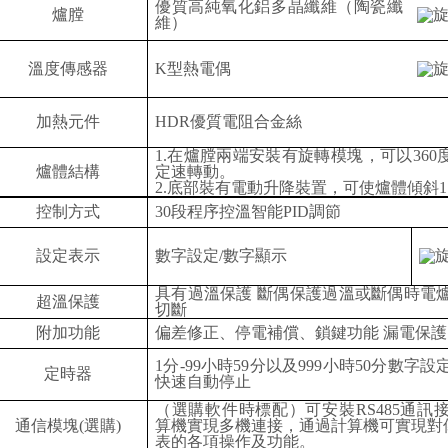
優質高純氧化鋁多晶纖維（陶瓷纖
爐膛
維）
溫度傳感器
K型熱電偶
加熱元件
HDR優質電阻合金絲
1.在爐膛兩端安裝有旋轉模塊，可以360
爐體結構
定速轉動。
2.底部裝有電動升降裝置，可使爐體傾斜11
控制方式
30段程序控溫智能PID調節
設定表示
數字設定
/數字顯示
具有過溫保護
斷偶保護過溫或斷偶時電
超溫保護
切斷
附加功能
偏差修正、停電補償、鎖鍵功能
漏電保護
1分-99小時59分以及999小時50分數字
定時器
快速自動停止
（選購軟件時標配）可安裝
RS485通
通信模塊
(選購)
算機實現多機連接，通過計算機可實現對
表的各項操作及功能。