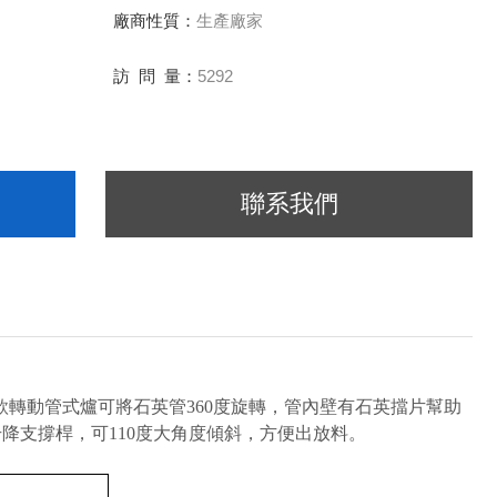
廠商性質：
生產廠家
訪 問 量：
5292
聯系我們
款轉動管式爐可
將石英管
360度旋轉，管內壁有石英擋片幫助
升降支撐桿，可
110度
大角度傾斜，方便出放料。