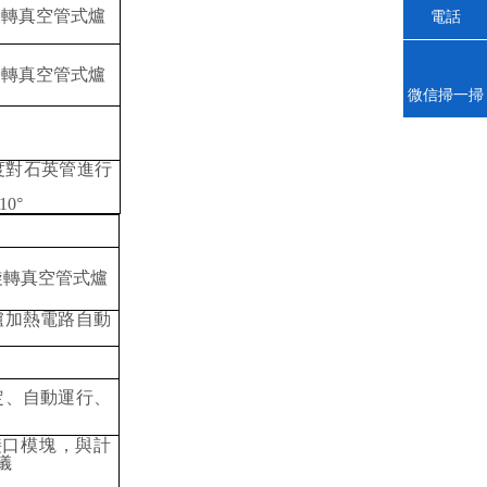
電話
微信掃一掃
度對石英管進
行
0°
爐加熱電路自動
設定、自動運行、
訊接口模塊，與計
儀