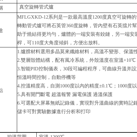
真空旋轉管式爐
稱
MFLGXKD
-1
2系列
是一款最高溫度
1
2
00度真空
可旋轉的
轉動管式爐可
將石英管
360度旋轉，管內壁有石英擋片
途
助于燒結得更均勻，爐體的一端安裝有鉸鏈，另一端安
桿，可
110度
大角度傾斜，方便出放料。
1
.爐膛材料選用多晶莫來纖維材料，高溫不變形、保溫
2
.雙層殼體結構，配有風冷系統，外殼溫度在室溫+10℃
3
.智能PID控制儀表，30段可編程程序，可曲線升溫并
恒溫時間控制，自動停機等
4
.控溫精度高，自測1000度以內的精度±0.1℃；1000度以
點
5
.具有開門斷電 超溫報警 漏電保護 過溫保護
6
.可選配大屏幕無紙記錄儀，實現對升溫曲線的實時記
儲卡可對實驗數據進行
分析
和打印
控溫范圍
室溫
-1200℃