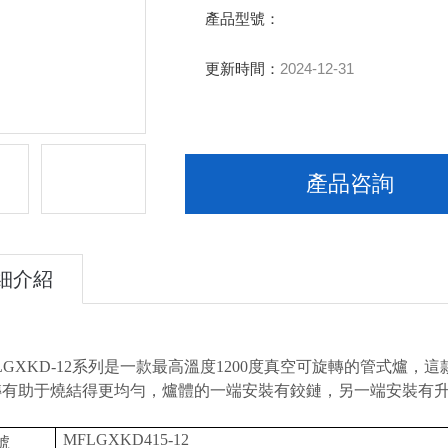
產品型號：
更新時間：
2024-12-31
產品咨詢
細介紹
LGXKD
-1
2系列
是一款最高溫度
1
2
00度真空
可旋轉的管式
爐
，
這
轉有助于燒結得更均勻，爐體的一端安裝有鉸鏈，另一端安裝有
MFLGXKD415-12
號