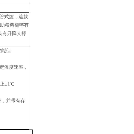
管式
爐
，
這款
幫助粉料翻轉有
裝有升降支撐
性能佳
設定溫度速率，
上±1℃
錄，并帶有存